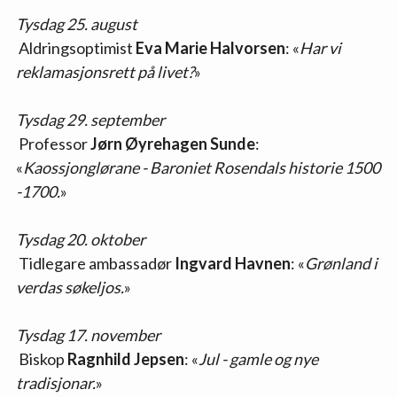
Tysdag 25. august
 Aldringsoptimist
 Eva Marie Halvorsen
: «
Har vi 
reklamasjonsrett på livet?
»
Tysdag 29. september
 Professor
 Jørn Øyrehagen Sunde
: 
«
Kaossjonglørane - Baroniet Rosendals historie 1500 
-1700.
»
Tysdag 20. oktober
 Tidlegare ambassadør
 Ingvard Havnen
: «
Grønland i 
verdas søkeljos.
»
Tysdag 17. november
 Biskop
 Ragnhild Jepsen
: «
Jul - gamle og nye 
tradisjonar.
»