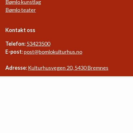
Bømlo kunstlag
Bømlo teater
Kontakt oss
Telefon:
53423500
E-post:
post@bomlokulturhus.no
Adresse:
Kulturhusvegen 20, 5430 Bremnes
Meld deg på vår e-postliste,
så held me deg oppdatert med nye arrangement
Kjøp billett med app:
eBillett for Android
eBillett for iPhone